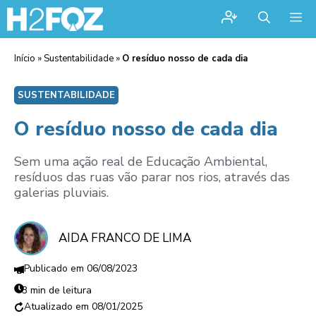
Me
Início
»
Sustentabilidade
»
O resíduo nosso de cada dia
SUSTENTABILIDADE
O resíduo nosso de cada dia
Sem uma ação real de Educação Ambiental,
resíduos das ruas vão parar nos rios, através das
galerias pluviais.
AIDA FRANCO DE LIMA
06/08/2023
3 min de leitura
08/01/2025