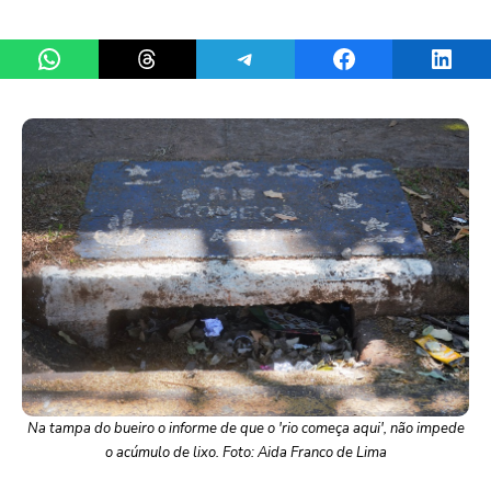
Share on WhatsApp
Share on Threads
Share on Telegram
Share on Facebook
Share 
Na tampa do bueiro o informe de que o 'rio começa aqui', não impede
o acúmulo de lixo. Foto: Aida Franco de Lima