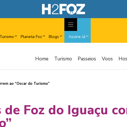
Turismo
Planeta Foz
Blogs
Assine Já
Home
Turismo
Passeios
Voos
Ho
orrem ao “Oscar do Turismo”
is de Foz do Iguaçu c
o”