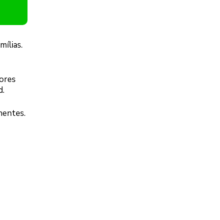
mílias.
ores
d.
nentes.