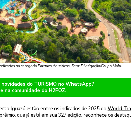
 indicados na categoria Parques Aquáticos. Foto: Divulgação/Grupo Mabu
er novidades do TURISMO no WhatsApp?
re na comunidade do H2FOZ.
uerto Iguazú estão entre os indicados de 2025 do
World Tra
 prêmio, que já está em sua 32.ª edição, reconhece os destaq