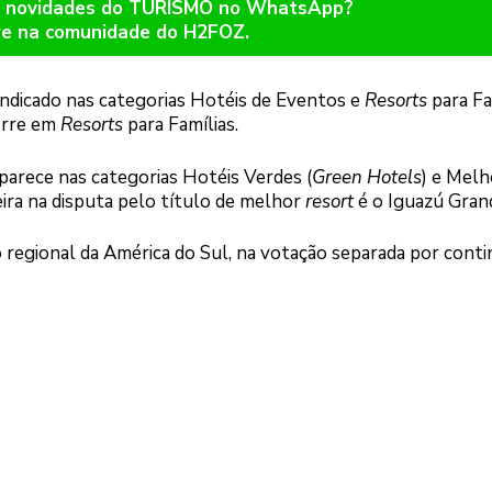
er novidades do TURISMO no WhatsApp?
re na comunidade do H2FOZ.
indicado nas categorias Hotéis de Eventos e
Resorts
para Fa
orre em
Resorts
para Famílias.
parece nas categorias Hotéis Verdes (
Green Hotels
) e Melh
eira na disputa pelo título de melhor
resort
é o Iguazú Gran
 regional da América do Sul, na votação separada por conti