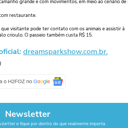
 tamanho grande e com movimentos, em meio ao cenário de 
com restaurante.
que visitante pode ter contato com os animais e assistir à
alo crioulo. O passeio também custa R$ 15.
ficial:
dreamsparkshow.com.br.
)
ga o H2FOZ no
G
o
o
g
l
e
Newsletter
sletter e fique por dentro do que realmente importa.