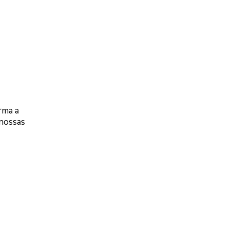
rma a
 nossas