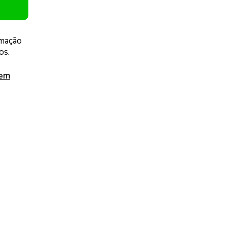
amação
os.
 em