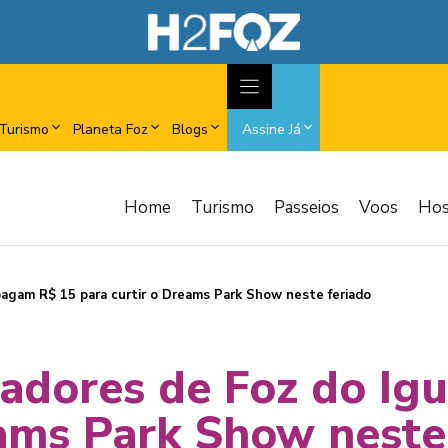
Turismo
Planeta Foz
Blogs
Assine Já
Home
Turismo
Passeios
Voos
Ho
pagam R$ 15 para curtir o Dreams Park Show neste feriado
radores de Foz do I
eams Park Show neste