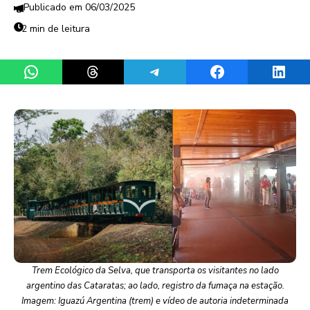
06/03/2025
2 min de leitura
Share on WhatsApp
Share on Threads
Share on Telegram
Share on Facebook
Share 
Trem Ecológico da Selva, que transporta os visitantes no lado
argentino das Cataratas; ao lado, registro da fumaça na estação.
Imagem: Iguazú Argentina (trem) e vídeo de autoria indeterminada