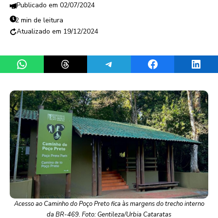
02/07/2024
2 min de leitura
19/12/2024
Share on WhatsApp
Share on Threads
Share on Telegram
Share on Facebook
Share 
Acesso ao Caminho do Poço Preto fica às margens do trecho interno
da BR-469. Foto: Gentileza/Urbia Cataratas