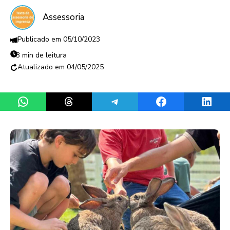
Assessoria
05/10/2023
3 min de leitura
04/05/2025
Share on WhatsApp
Share on Threads
Share on Telegram
Share on Facebook
Share 