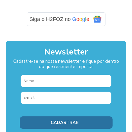
Siga o H2FOZ no
G
o
o
g
l
e
Newsletter
Cadastre-se na nossa newsletter e fique por dentro
do que realmente importa.