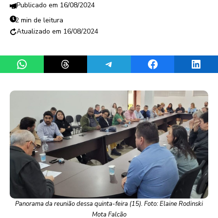
16/08/2024
2 min de leitura
16/08/2024
Share on WhatsApp
Share on Threads
Share on Telegram
Share on Facebook
Share 
Panorama da reunião dessa quinta-feira (15). Foto: Elaine Rodinski
Mota Falcão