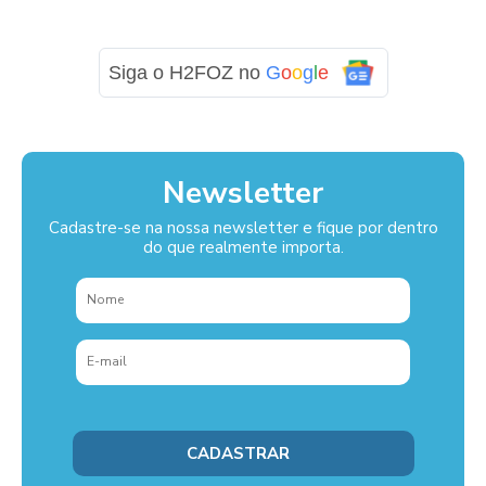
Siga o H2FOZ no
G
o
o
g
l
e
Newsletter
Cadastre-se na nossa newsletter e fique por dentro
do que realmente importa.