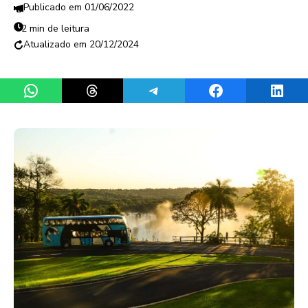
01/06/2022
2 min de leitura
20/12/2024
Share on WhatsApp
Share on Threads
Share on Telegram
Share on Facebook
Share 