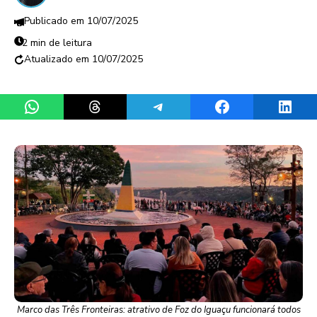
10/07/2025
2 min de leitura
10/07/2025
Share on WhatsApp
Share on Threads
Share on Telegram
Share on Facebook
Share 
Marco das Três Fronteiras: atrativo de Foz do Iguaçu funcionará todos