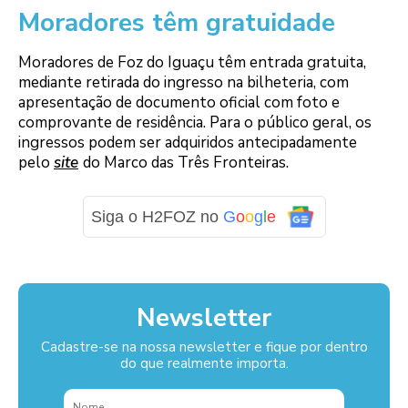
Moradores têm gratuidade
Moradores de Foz do Iguaçu têm entrada gratuita,
mediante retirada do ingresso na bilheteria, com
apresentação de documento oficial com foto e
comprovante de residência. Para o público geral, os
ingressos podem ser adquiridos antecipadamente
pelo
site
do Marco das Três Fronteiras.
Siga o H2FOZ no
G
o
o
g
l
e
Newsletter
Cadastre-se na nossa newsletter e fique por dentro
do que realmente importa.