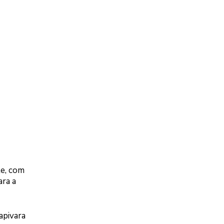
te, com
ara a
apivara