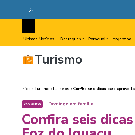
Últimas Notícias
Destaques
Paraguai
Argentina
Turismo
Início
»
Turismo
»
Passeios
»
Confira seis dicas para aproveit
Domingo em família
PASSEIOS
Confira seis dica
Foz do Iguaçu