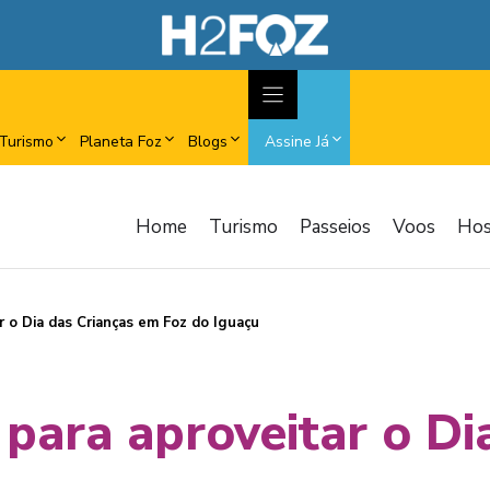
Turismo
Planeta Foz
Blogs
Assine Já
Home
Turismo
Passeios
Voos
Ho
ar o Dia das Crianças em Foz do Iguaçu
s para aproveitar o D