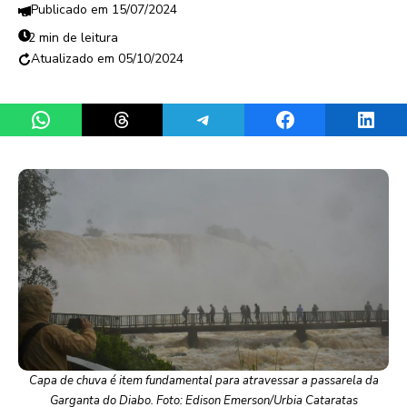
15/07/2024
2 min de leitura
05/10/2024
Share on WhatsApp
Share on Threads
Share on Telegram
Share on Facebook
Share 
Capa de chuva é item fundamental para atravessar a passarela da
Garganta do Diabo. Foto: Edison Emerson/Urbia Cataratas