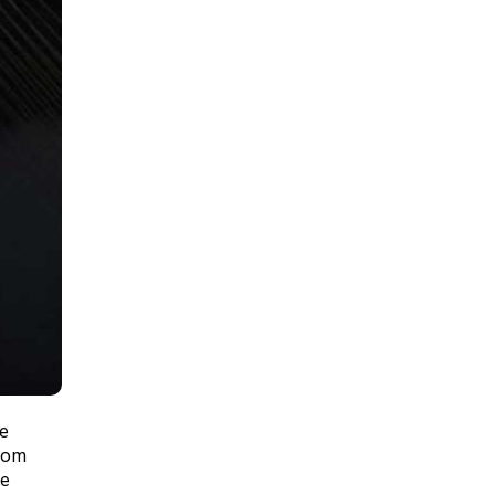
e
 com
de