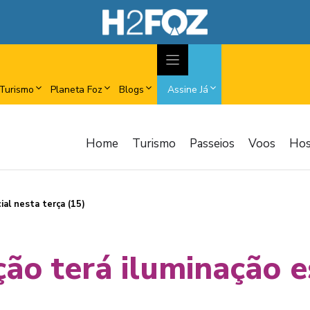
Turismo
Planeta Foz
Blogs
Assine Já
Home
Turismo
Passeios
Voos
Ho
al nesta terça (15)
ão terá iluminação e