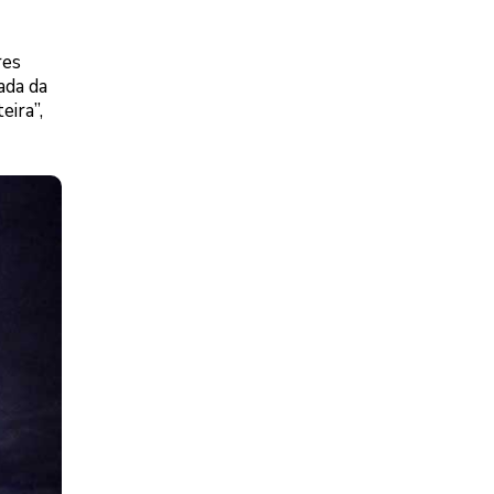
res
ada da
eira”,