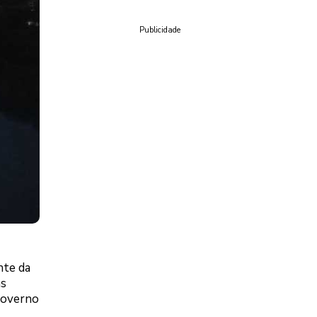
Publicidade
nte da
as
 governo