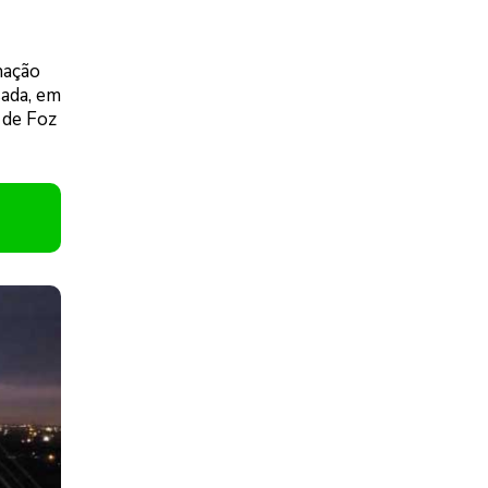
nação
sada, em
 de Foz