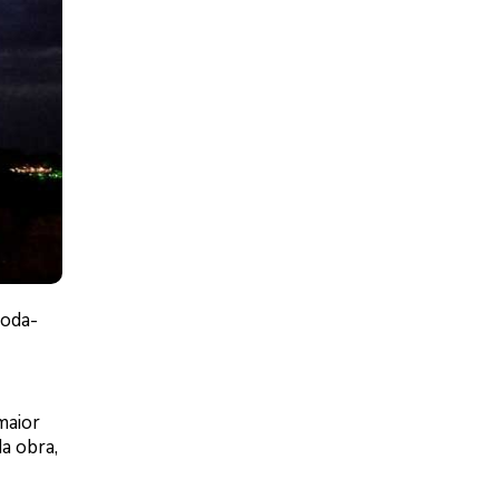
roda-
maior
a obra,