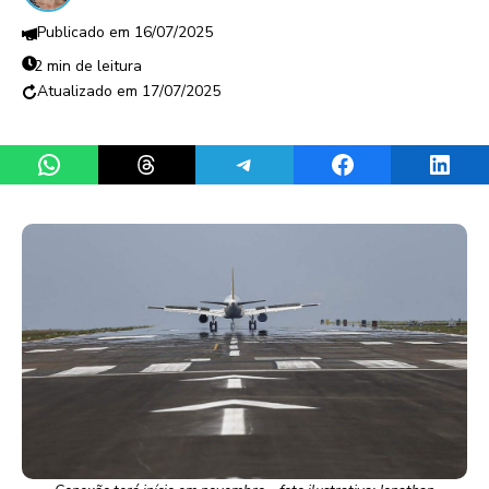
16/07/2025
2 min de leitura
17/07/2025
Share on WhatsApp
Share on Threads
Share on Telegram
Share on Facebook
Share 