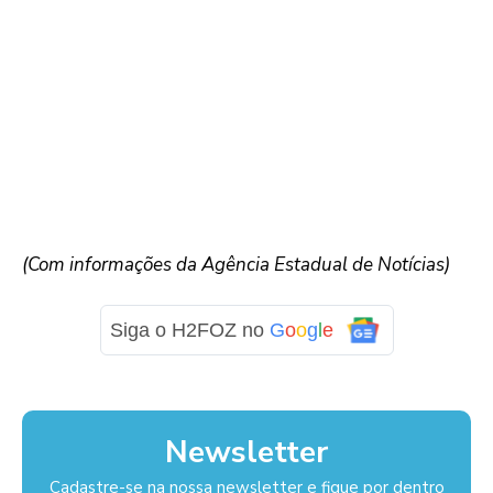
(Com informações da Agência Estadual de Notícias)
Siga o H2FOZ no
G
o
o
g
l
e
Newsletter
Cadastre-se na nossa newsletter e fique por dentro