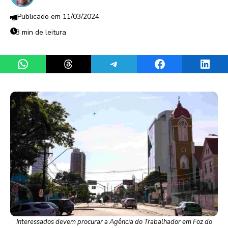
11/03/2024
3 min de leitura
Share on WhatsApp
Share on Threads
Share on Telegram
Share on Facebook
Share 
Interessados devem procurar a Agência do Trabalhador em Foz do