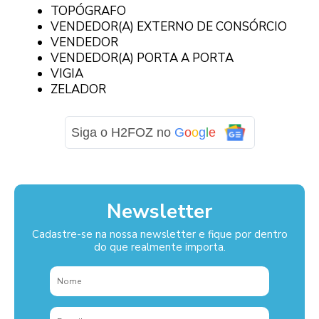
TOPÓGRAFO
VENDEDOR(A) EXTERNO DE CONSÓRCIO
VENDEDOR
VENDEDOR(A) PORTA A PORTA
VIGIA
ZELADOR
Siga o H2FOZ no
G
o
o
g
l
e
Newsletter
Cadastre-se na nossa newsletter e fique por dentro
do que realmente importa.