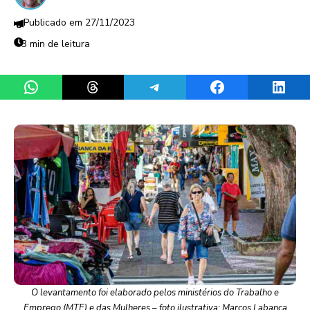
27/11/2023
3 min de leitura
Share on WhatsApp
Share on Threads
Share on Telegram
Share on Facebook
Share 
O levantamento foi elaborado pelos ministérios do Trabalho e
Emprego (MTE) e das Mulheres – foto ilustrativa: Marcos Labanca