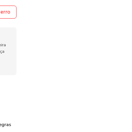
 erro
ira
nça
egras