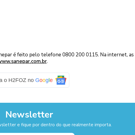
epar é feito pelo telefone 0800 200 0115. Na internet, as
www.sanepar.com.br
.
ga o H2FOZ no
G
o
o
g
l
e
Newsletter
sletter e fique por dentro do que realmente importa.