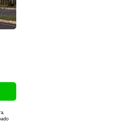
a,
bado