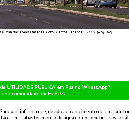
s é uma das áreas afetadas. Foto: Marcos Labanca/H2FOZ (Arquivo)
os de UTILIDADE PÚBLICA em Foz no WhatsApp?
re na comunidade do H2FOZ.
anepar) informa que, devido ao rompimento de uma adutor
 estão com o abastecimento de água comprometido neste sá