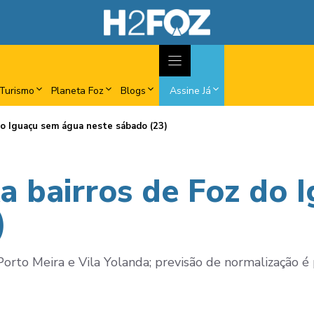
Turismo
Planeta Foz
Blogs
Assine Já
do Iguaçu sem água neste sábado (23)
 bairros de Foz do 
)
Porto Meira e Vila Yolanda; previsão de normalização é p