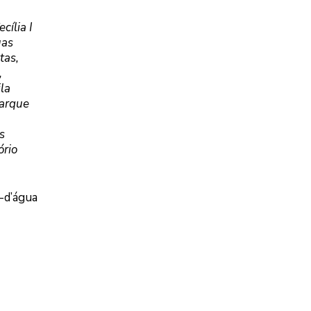
ília I
uas
tas,
,
la
Parque
s
ório
-d’água