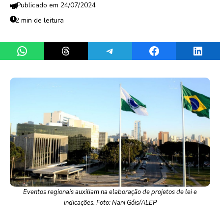
24/07/2024
2 min de leitura
Share on WhatsApp
Share on Threads
Share on Telegram
Share on Facebook
Share 
Eventos regionais auxiliam na elaboração de projetos de lei e
indicações. Foto: Nani Góis/ALEP