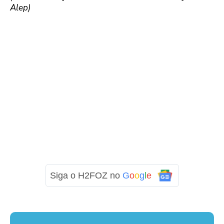
Alep)
Siga o H2FOZ no
G
o
o
g
l
e