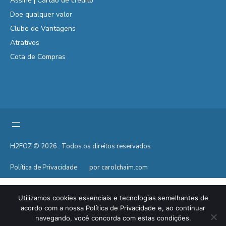
Assine | Cartão de crédito
Doe qualquer valor
Clube de Vantagens
Atrativos
Cota de Compras
H2FOZ © 2026 . Todos os direitos reservados
Política de Privacidade
por carolchaim.com
Utilizamos cookies essenciais e tecnologias semelhantes de
acordo com a nossa Política de Privacidade e, ao continuar
navegando, você concorda com estas condições.