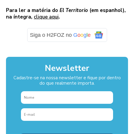
Para ler a matéria do
El Territorio
(em espanhol),
na íntegra,
clique aqui
.
Siga o H2FOZ no
G
o
o
g
l
e
Newsletter
Cadastre-se na nossa newsletter e fique por dentro
do que realmente importa.