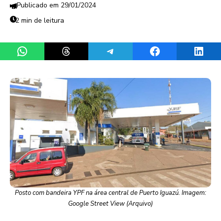
29/01/2024
2 min de leitura
Share on WhatsApp
Share on Threads
Share on Telegram
Share on Facebook
Share 
Posto com bandeira YPF na área central de Puerto Iguazú. Imagem:
Google Street View (Arquivo)