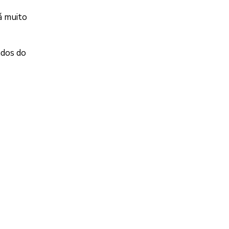
á muito
ndos do