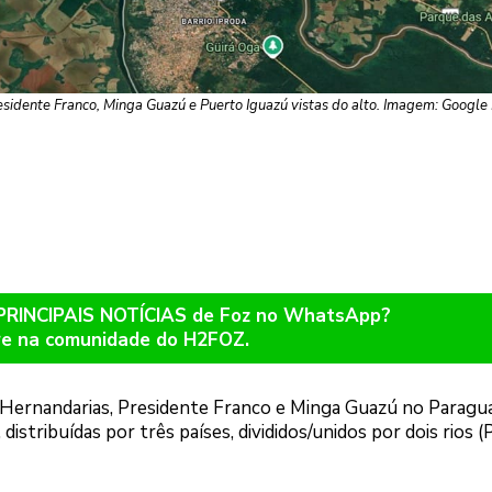
residente Franco, Minga Guazú e Puerto Iguazú vistas do alto. Imagem: Googl
 PRINCIPAIS NOTÍCIAS de Foz no WhatsApp?
re na comunidade do H2FOZ.
, Hernandarias, Presidente Franco e Minga Guazú no Paragua
distribuídas por três países, divididos/unidos por dois rios 