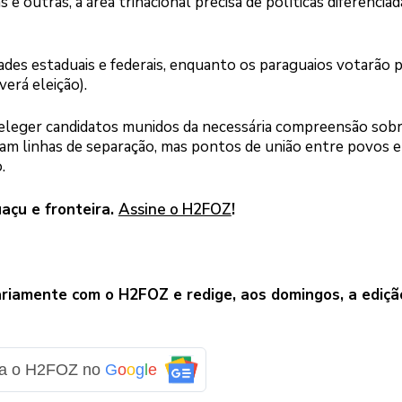
e outras, a área trinacional precisa de políticas diferenciad
ades estaduais e federais, enquanto os paraguaios votarão 
erá eleição).
eleger candidatos munidos da necessária compreensão sobr
ejam linhas de separação, mas pontos de união entre povos e
.
uaçu e fronteira.
Assine o H2FOZ
!
riamente com o H2FOZ e redige, aos domingos, a ediçã
ga o H2FOZ no
G
o
o
g
l
e