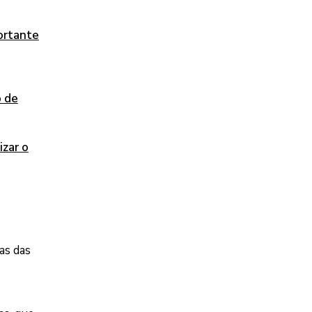
ortante
o de
izar o
as das