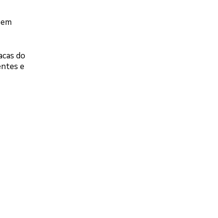
 Sem
acas do
entes e