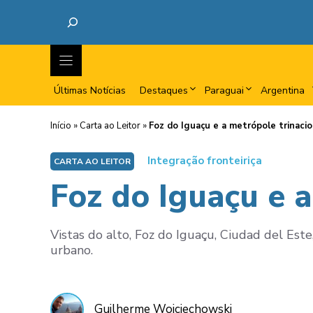
Últimas Notícias
Destaques
Paraguai
Argentina
Início
»
Carta ao Leitor
»
Foz do Iguaçu e a metrópole trinacio
Integração fronteiriça
CARTA AO LEITOR
Foz do Iguaçu e a
Vistas do alto, Foz do Iguaçu, Ciudad del E
urbano.
Guilherme Wojciechowski