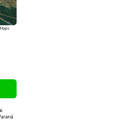
e Maps
i.
(Paraná