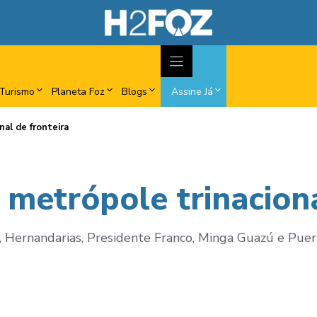
Turismo
Planeta Foz
Blogs
Assine Já
nal de fronteira
 metrópole trinaciona
ste, Hernandarias, Presidente Franco, Minga Guazú e P