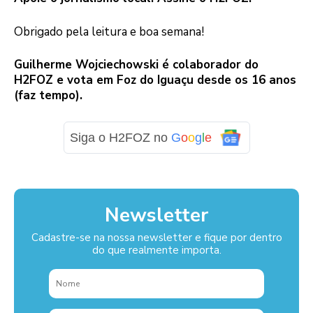
Obrigado pela leitura e boa semana!
Guilherme Wojciechowski é colaborador do
H2FOZ e vota em Foz do Iguaçu desde os 16 anos
(faz tempo).
Siga o H2FOZ no
G
o
o
g
l
e
Newsletter
Cadastre-se na nossa newsletter e fique por dentro
do que realmente importa.