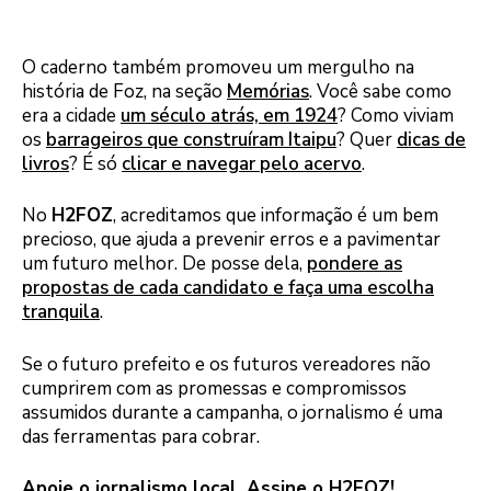
O caderno também promoveu um mergulho na
história de Foz, na seção
Memórias
. Você sabe como
era a cidade
um século atrás, em 1924
? Como viviam
os
barrageiros que construíram Itaipu
? Quer
dicas de
livros
? É só
clicar e navegar pelo acervo
.
No
H2FOZ
, acreditamos que informação é um bem
precioso, que ajuda a prevenir erros e a pavimentar
um futuro melhor. De posse dela,
pondere as
propostas de cada candidato e faça uma escolha
tranquila
.
Se o futuro prefeito e os futuros vereadores não
cumprirem com as promessas e compromissos
assumidos durante a campanha, o jornalismo é uma
das ferramentas para cobrar.
Apoie o jornalismo local. Assine o H2FOZ!