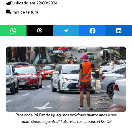
22/09/2024
2 min de leitura
Share on WhatsApp
Share on Threads
Share on Telegram
Share on Facebook
Share 
Para onde irá Foz do Iguaçu nos próximos quatro anos e nos
quadriênios seguintes? Foto: Marcos Labanca/H2FOZ