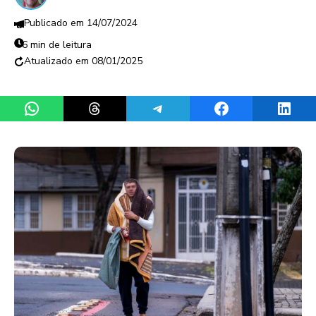
14/07/2024
6 min de leitura
08/01/2025
Share on WhatsApp
Share on Threads
Share on Telegram
Share on Facebook
Share 