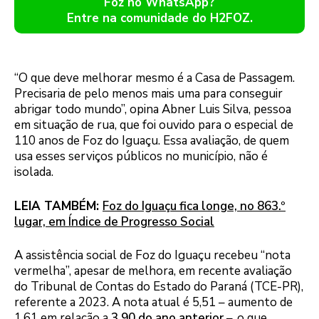
Foz no WhatsApp?
Entre na comunidade do H2FOZ.
“O que deve melhorar mesmo é a Casa de Passagem.
Precisaria de pelo menos mais uma para conseguir
abrigar todo mundo”, opina Abner Luis Silva, pessoa
em situação de rua, que foi ouvido para o especial de
110 anos de Foz do Iguaçu. Essa avaliação, de quem
usa esses serviços públicos no município, não é
isolada.
LEIA TAMBÉM:
Foz do Iguaçu fica longe, no 863.º
lugar, em Índice de Progresso Social
A assistência social de Foz do Iguaçu recebeu “nota
vermelha”, apesar de melhora, em recente avaliação
do Tribunal de Contas do Estado do Paraná (TCE-PR),
referente a 2023. A nota atual é 5,51 – aumento de
1,61 em relação a
3,90 do ano anterior
–, o que