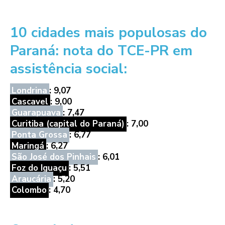
10 cidades mais populosas do
Paraná: nota do TCE-PR em
assistência social:
Londrina
: 9,07
Cascavel
: 9,00
Guarapuava
: 7,47
Curitiba (capital do Paraná)
: 7,00
Ponta Grossa
: 6,77
Maringá
: 6,27
São José dos Pinhais
: 6,01
Foz do Iguaçu
: 5,51
Araucária
: 5,20
Colombo
: 4,70