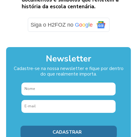
história da escola centenária.
Siga o H2FOZ no
G
o
o
g
l
e
Newsletter
Cadastre-se na nossa newsletter e fique por dentro
do que realmente importa.