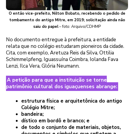
O então vice-prefeito, Nilton Bobato, recebendo o pedido de
tombamento do antigo Mitre, em 2019; solicitação ainda não
saiu do papel
– foto: Arquivo/CDHMP
No documento entregue à prefeitura, a entidade
relata que no colégio estudaram pioneiros da cidade.
Cita, com exemplo, Aretuza Reis da Silva, Ottilia
Schimmelpfeng, Iguassuína Coimbra, Iolanda Fava
Lenzi, Ilca Vera, Glória Neumann.
A petição para que a instituição se torne
patrimônio cultural dos iguaçuenses abrange:
estrutura física e arquitetônica do antigo
Colégio Mitre;
bandeira;
dístico em bordô e branco; e
de todo o conjunto de materiais, objetos,
documentos e símbolos que refletem a