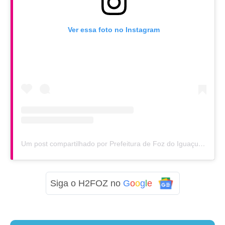
Ver essa foto no Instagram
Um post compartilhado por Prefeitura de Foz do Iguaçu (@prefeituradefoz)
Siga o H2FOZ no
G
o
o
g
l
e