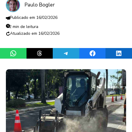
Paulo Bogler
16/02/2026
2 min de leitura
16/02/2026
Share on WhatsApp
Share on Threads
Share on Telegram
Share on Facebook
Share 