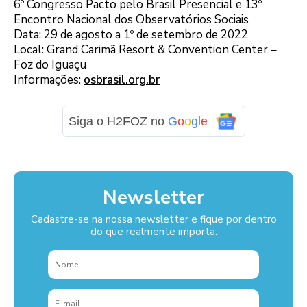
6º Congresso Pacto pelo Brasil Presencial e 13º
Encontro Nacional dos Observatórios Sociais
Data: 29 de agosto a 1º de setembro de 2022
Local: Grand Carimã Resort & Convention Center –
Foz do Iguaçu
Informações:
osbrasil.org.br
Siga o H2FOZ no
G
o
o
g
l
e
Newsletter
Cadastre-se na nossa newsletter e fique por dentro
do que realmente importa.