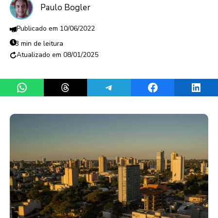
Paulo Bogler
10/06/2022
3 min de leitura
08/01/2025
Share on WhatsApp
Share on Threads
Share on Telegram
Share on Facebook
Share 