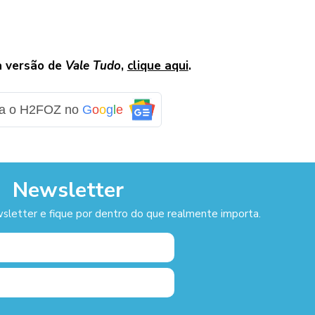
a versão de
Vale Tudo
,
clique aqui
.
ga o H2FOZ no
G
o
o
g
l
e
Newsletter
sletter e fique por dentro do que realmente importa.