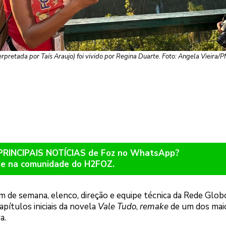
pretada por Taís Araujo) foi vivido por Regina Duarte. Foto: Angela Vieira/P
 PRINCIPAIS NOTÍCIAS de Foz no WhatsApp?
re na comunidade do H2FOZ.
m de semana, elenco, direção e equipe técnica da Rede Glob
apítulos iniciais da novela
Vale Tudo
,
remake
de um dos mai
a.