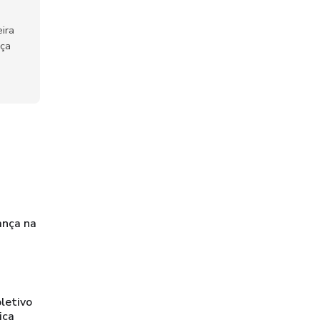
ira
nça
ança na
letivo
ica