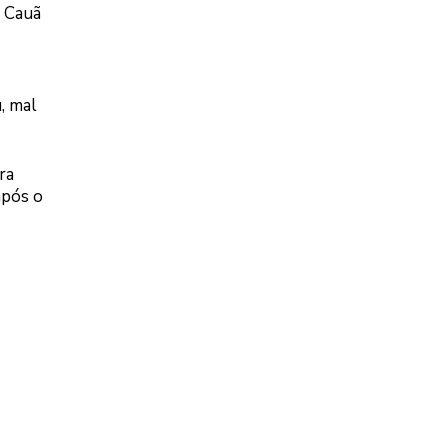
s Cauã
, mal
ra
após o