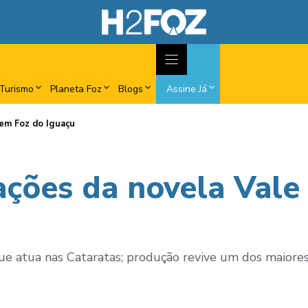
Turismo
Planeta Foz
Blogs
Assine Já
 em Foz do Iguaçu
vações da novela Val
e atua nas Cataratas; produção revive um dos maiores s