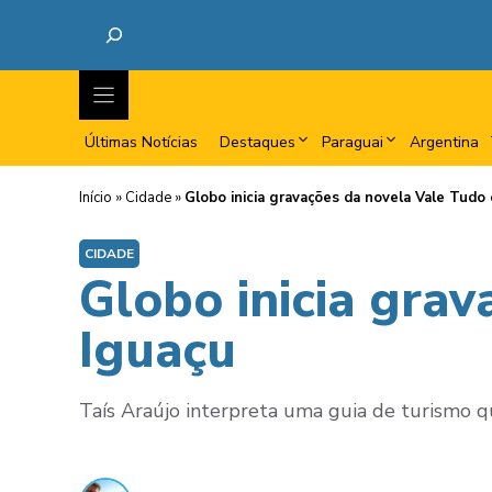
Últimas Notícias
Destaques
Paraguai
Argentina
Início
»
Cidade
»
Globo inicia gravações da novela Vale Tudo
CIDADE
Globo inicia gra
Iguaçu
Taís Araújo interpreta uma guia de turismo qu