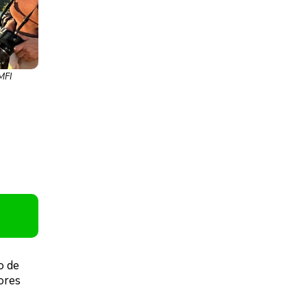
MFI
o de
ores