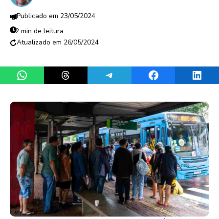
23/05/2024
2 min de leitura
26/05/2024
Share on WhatsApp
Share on Threads
Share on Telegram
Share on Facebook
Share 