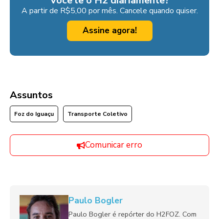
Você lê o H2 diariamente?
A partir de R$5,00 por mês. Cancele quando quiser.
Assine agora!
Assuntos
Foz do Iguaçu
Transporte Coletivo
Comunicar erro
Paulo Bogler
Paulo Bogler é repórter do H2FOZ. Com