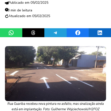
05/02/2025
3 min de leitura
05/02/2025
Share on WhatsApp
Share on Threads
Share on Telegram
Share on Facebook
Share 
Rua Guariba recebeu nova pintura no asfalto, mas sinalização ainda
está em implantação. Foto: Guilherme Wojciechowski/H2FOZ