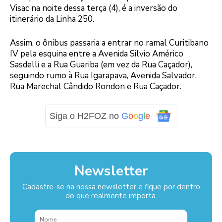
Visac na noite dessa terça (4), é a inversão do
itinerário da Linha 250.
Assim, o ônibus passaria a entrar no ramal Curitibano
IV pela esquina entre a Avenida Silvio Américo
Sasdelli e a Rua Guariba (em vez da Rua Caçador),
seguindo rumo à Rua Igarapava, Avenida Salvador,
Rua Marechal Cândido Rondon e Rua Caçador.
Siga o H2FOZ no
G
o
o
g
l
e
Newsletter
Cadastre-se na nossa newsletter e fique por dentro
do que realmente importa.