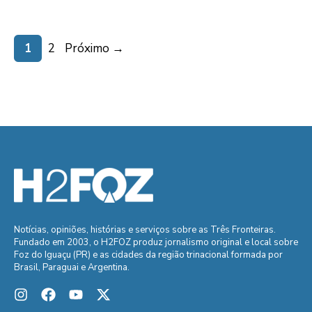
Page
Page
1
2
Próximo
→
Notícias, opiniões, histórias e serviços sobre as Três Fronteiras.
Fundado em 2003, o H2FOZ produz jornalismo original e local sobre
Foz do Iguaçu (PR) e as cidades da região trinacional formada por
Brasil, Paraguai e Argentina.