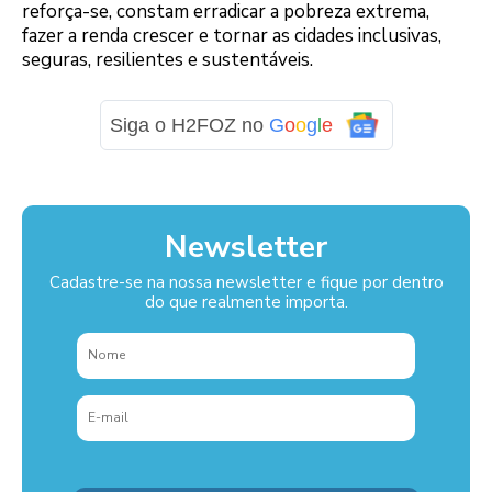
reforça-se, constam erradicar a pobreza extrema,
fazer a renda crescer e tornar as cidades inclusivas,
seguras, resilientes e sustentáveis.
Siga o H2FOZ no
G
o
o
g
l
e
Newsletter
Cadastre-se na nossa newsletter e fique por dentro
do que realmente importa.