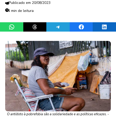
20/08/2023
4 min de leitura
Share on WhatsApp
Share on Threads
Share on Telegram
Share on Facebook
Share 
O antídoto à pobrefobia são a solidariedade e as políticas eficazes. -