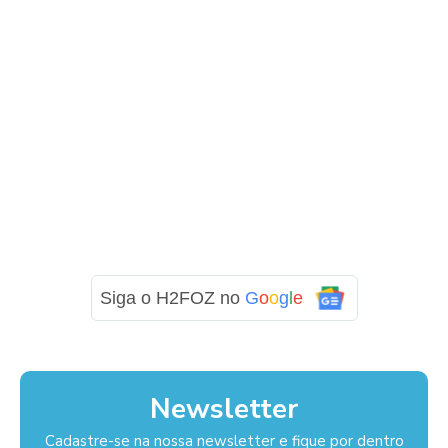
Siga o H2FOZ no
G
o
o
g
l
e
Newsletter
Cadastre-se na nossa newsletter e fique por dentro