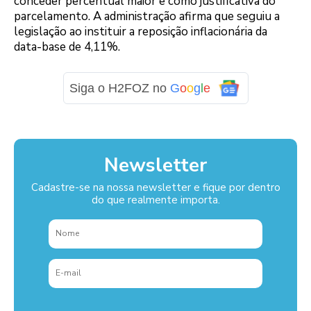
conceder percentual maior e como justificativa do
parcelamento. A administração afirma que seguiu a
legislação ao instituir a reposição inflacionária da
data-base de 4,11%.
Siga o H2FOZ no
G
o
o
g
l
e
Newsletter
Cadastre-se na nossa newsletter e fique por dentro
do que realmente importa.