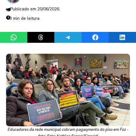
20/06/2026
3 min de leitura
Share on WhatsApp
Share on Threads
Share on Telegram
Share on Facebook
Share 
Educadores da rede municipal cobram pagaqmento do piso em Foz -