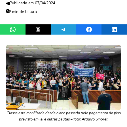
07/04/2024
2 min de leitura
Share on WhatsApp
Share on Threads
Share on Telegram
Share on Facebook
Share 
Classe está mobilizada desde o ano passado pelo pagamento do piso
previsto em lei e outras pautas – foto: Arquivo Sinprefi