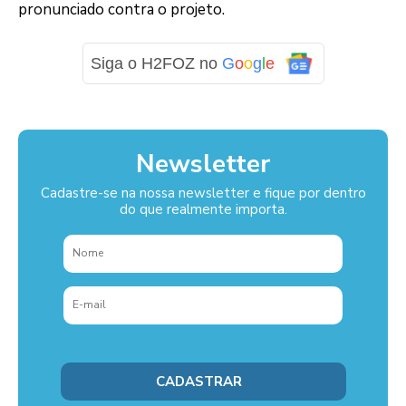
pronunciado contra o projeto.
Siga o H2FOZ no
G
o
o
g
l
e
Newsletter
Cadastre-se na nossa newsletter e fique por dentro
do que realmente importa.