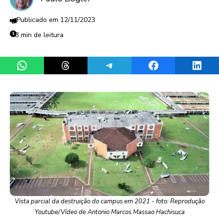
12/11/2023
3 min de leitura
Share on WhatsApp
Share on Threads
Share on Telegram
Share on Facebook
Share 
Vista parcial da destruição do campus em 2021 - foto: Reprodução
Youtube/Vídeo de Antonio Marcos Massao Hachisuca