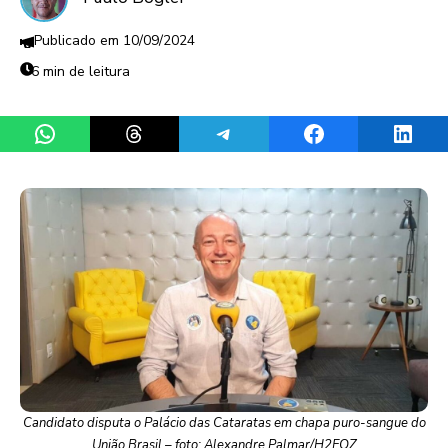
10/09/2024
6 min de leitura
Share on WhatsApp
Share on Threads
Share on Telegram
Share on Facebook
Share 
Candidato disputa o Palácio das Cataratas em chapa puro-sangue do
União Brasil – foto: Alexandre Palmar/H2FOZ