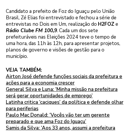
Candidato a prefeito de Foz do Iguaçu pelo União
Brasil, Zé Elias foi entrevistado e fechou a série de
entrevistas no Dois em Um, realização do
H2FOZ
e
Rádio Clube FM 100,9
. Cada um dos sete
prefeituráveis nas Eleições 2024 teve o tempo de
uma hora, das 11h às 12h, para apresentar projetos,
planos de governo e visões de gestão para o
município.
VEJA TAMBÉM:
Airton José defende funções sociais da prefeitura e
ações para a economia crescer
General Silva e Luna: ‘Minha missão na prefeitura
será gerar oportunidades de emprego’
Latinha critica ‘caciques’ da política e defende olhar
para periferias
Paulo Mac Donald: ‘Vocês vão ter um gerente
preparado e que ama Foz do Iguaçu’
Samis da Silva: ‘Aos 33 anos, assumi a prefeitura