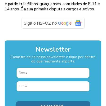
e pai de três filhos iguaçuenses, com idades de 8, 11 e
14 anos. É a sua primeira disputa a cargos eletivos.
Siga o H2FOZ no
G
o
o
g
l
e
Newsletter
Cadastre-se na nossa newsletter e fique por dentro
do que realmente importa.