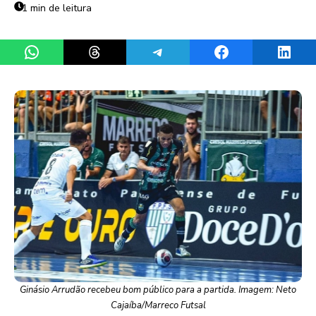
1 min de leitura
Share on WhatsApp
Share on Threads
Share on Telegram
Share on Facebook
Share 
Ginásio Arrudão recebeu bom público para a partida. Imagem: Neto
Cajaíba/Marreco Futsal