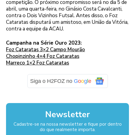
competição. O próximo compromisso será no dia 5 de
abril, uma quarta-feira, no Ginásio Costa Cavalcanti,
contra o Dois Vizinhos Futsal. Antes disso, o Foz
Cataratas disputará um amistoso, em União da Vitória,
contra a equipe da ACAU.
Campanha na Série Ouro 2023:
Foz Cataratas 3×2 Campo Mourão
Chopinzinho 4×4 Foz Cataratas
Marreco 1×2 Foz Cataratas
Siga o H2FOZ no
G
o
o
g
l
e
Newsletter
Cadastre-se na nossa newsletter e fique por dentro
do que realmente importa.