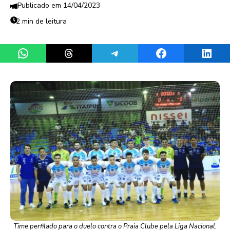
14/04/2023
2 min de leitura
Share on WhatsApp
Share on Threads
Share on Telegram
Share on Facebook
Share 
Time perfilado para o duelo contra o Praia Clube pela Liga Nacional.