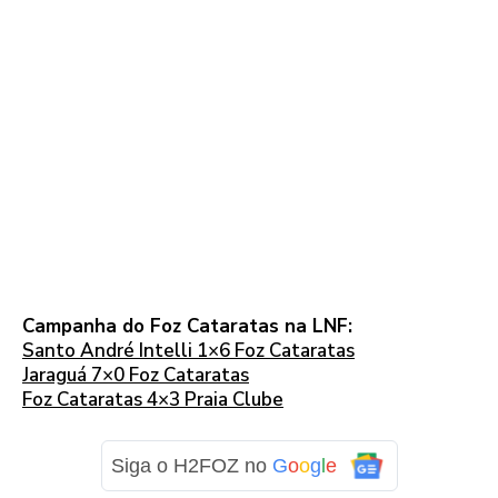
Campanha do Foz Cataratas na LNF:
Santo André Intelli 1×6 Foz Cataratas
Jaraguá 7×0 Foz Cataratas
Foz Cataratas 4×3 Praia Clube
Siga o H2FOZ no
G
o
o
g
l
e