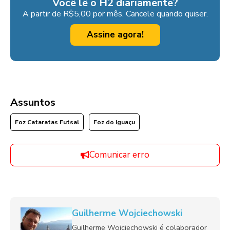
Você lê o H2 diariamente?
A partir de R$5,00 por mês. Cancele quando quiser.
Assine agora!
Assuntos
Foz Cataratas Futsal
Foz do Iguaçu
Comunicar erro
Guilherme Wojciechowski
Guilherme Wojciechowski é colaborador