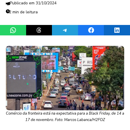
31/10/2024
2 min de leitura
Share on WhatsApp
Share on Threads
Share on Telegram
Share on Facebook
Share 
Comércio da fronteira está na expectativa para a Black Friday, de 14 a
17 de novembro. Foto: Marcos Labanca/H2FOZ