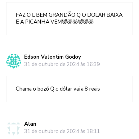
FAZ O L BEM GRANDÃO Q O DOLAR BAIXA
E A PICANHA VEM🤣🤣🤣🤣🤣🤣
Edson Valentim Godoy
31 de outubro de 2024 às 16:39
Chama o bozó Q o dólar vai a 8 reais
Alan
31 de outubro de 2024 às 18:11