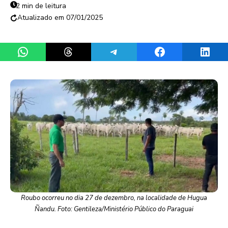
2 min de leitura
07/01/2025
Share on WhatsApp
Share on Threads
Share on Telegram
Share on Facebook
Share 
Roubo ocorreu no dia 27 de dezembro, na localidade de Hugua
Ñandu. Foto: Gentileza/Ministério Público do Paraguai