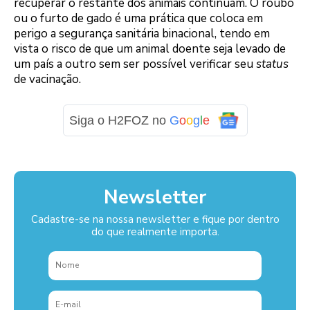
recuperar o restante dos animais continuam. O roubo
ou o furto de gado é uma prática que coloca em
perigo a segurança sanitária binacional, tendo em
vista o risco de que um animal doente seja levado de
um país a outro sem ser possível verificar seu
status
de vacinação.
Siga o H2FOZ no
G
o
o
g
l
e
Newsletter
Cadastre-se na nossa newsletter e fique por dentro
do que realmente importa.