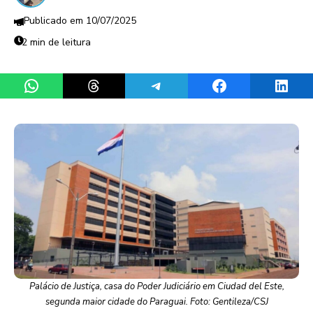
10/07/2025
2 min de leitura
Share on WhatsApp
Share on Threads
Share on Telegram
Share on Facebook
Share 
Palácio de Justiça, casa do Poder Judiciário em Ciudad del Este,
segunda maior cidade do Paraguai. Foto: Gentileza/CSJ