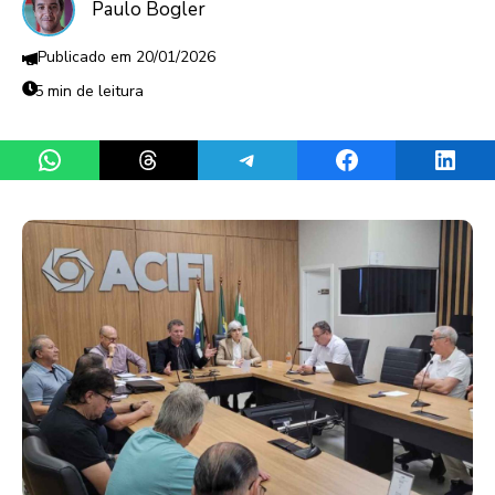
Paulo Bogler
20/01/2026
5 min de leitura
Share on WhatsApp
Share on Threads
Share on Telegram
Share on Facebook
Share 