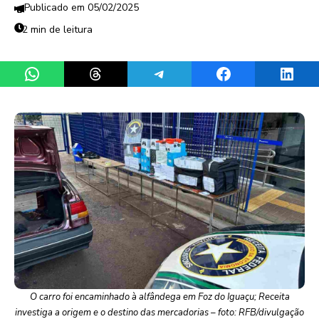
05/02/2025
2 min de leitura
Share on WhatsApp
Share on Threads
Share on Telegram
Share on Facebook
Share 
O carro foi encaminhado à alfândega em Foz do Iguaçu; Receita
investiga a origem e o destino das mercadorias – foto: RFB/divulgação