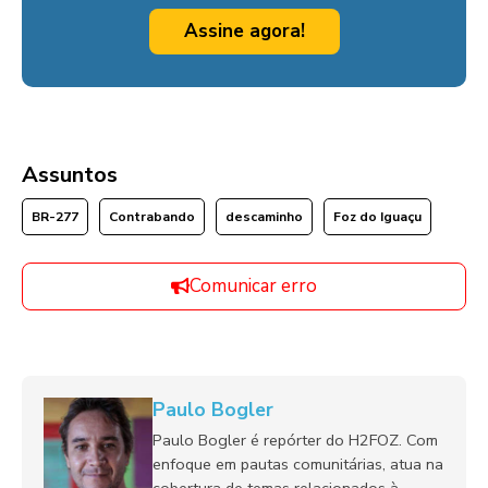
Assine agora!
Assuntos
BR-277
Contrabando
descaminho
Foz do Iguaçu
Comunicar erro
Paulo Bogler
Paulo Bogler é repórter do H2FOZ. Com
enfoque em pautas comunitárias, atua na
cobertura de temas relacionados à