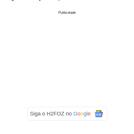
Publicidade
Siga o H2FOZ no
G
o
o
g
l
e