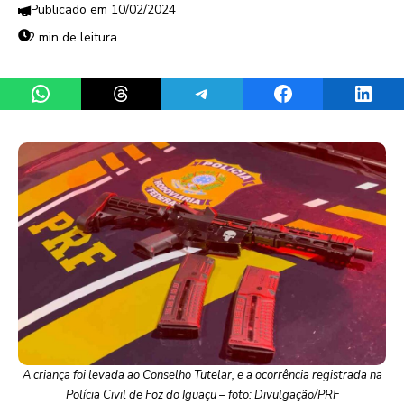
10/02/2024
2 min de leitura
Share on WhatsApp
Share on Threads
Share on Telegram
Share on Facebook
Share 
A criança foi levada ao Conselho Tutelar, e a ocorrência registrada na
Polícia Civil de Foz do Iguaçu – foto: Divulgação/PRF