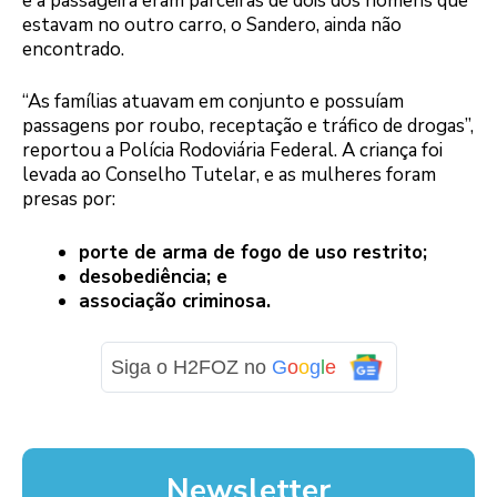
e a passageira eram parceiras de dois dos homens que
estavam no outro carro, o Sandero, ainda não
encontrado.
“As famílias atuavam em conjunto e possuíam
passagens por roubo, receptação e tráfico de drogas”,
reportou a Polícia Rodoviária Federal. A criança foi
levada ao Conselho Tutelar, e as mulheres foram
presas por:
porte de arma de fogo de uso restrito;
desobediência; e
associação criminosa.
Siga o H2FOZ no
G
o
o
g
l
e
Newsletter