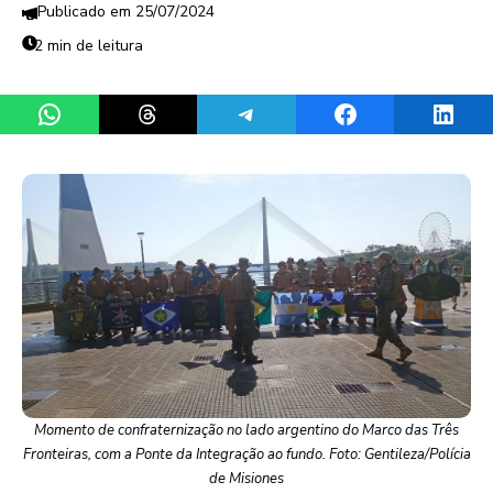
25/07/2024
2 min de leitura
Share on WhatsApp
Share on Threads
Share on Telegram
Share on Facebook
Share 
Momento de confraternização no lado argentino do Marco das Três
Fronteiras, com a Ponte da Integração ao fundo. Foto: Gentileza/Polícia
de Misiones