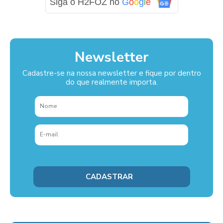
Siga o H2FOZ no
G
o
o
g
l
e
Newsletter
Cadastre-se na nossa newsletter e fique por dentro
do que realmente importa.