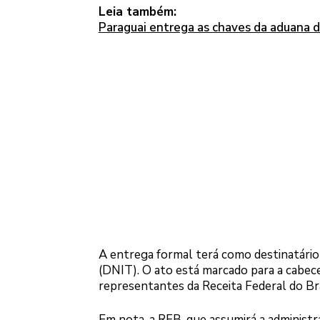
Leia também:
Paraguai entrega as chaves da aduana 
A entrega formal terá como destinatári
(DNIT). O ato está marcado para a cabec
representantes da Receita Federal do Bra
Em nota, a RFB, que assumirá a administr