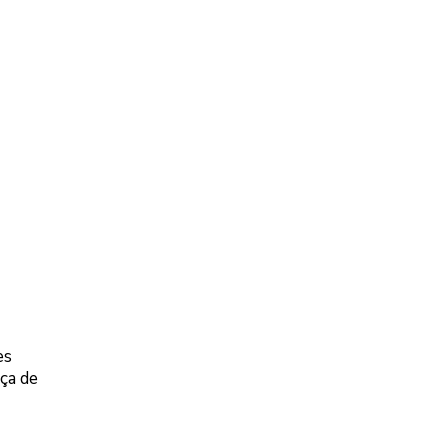
es
ça de