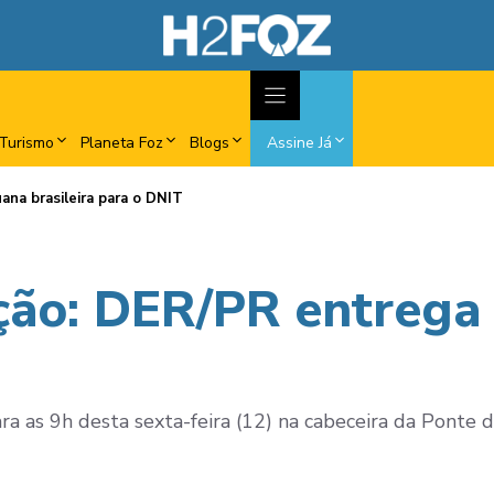
Turismo
Planeta Foz
Blogs
Assine Já
na brasileira para o DNIT
ção: DER/PR entrega 
a as 9h desta sexta-feira (12) na cabeceira da Ponte d