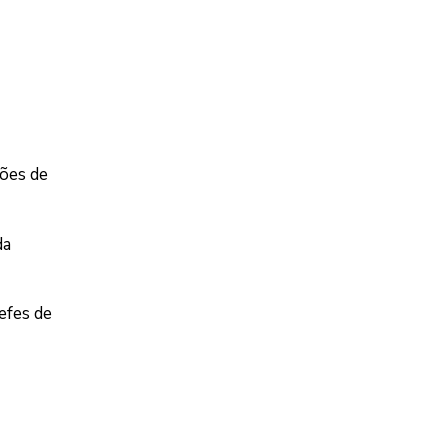
ções de
da
efes de