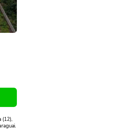
 (12),
araguai.