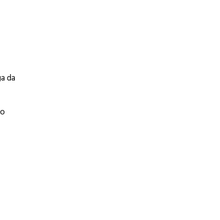
ga da
ho