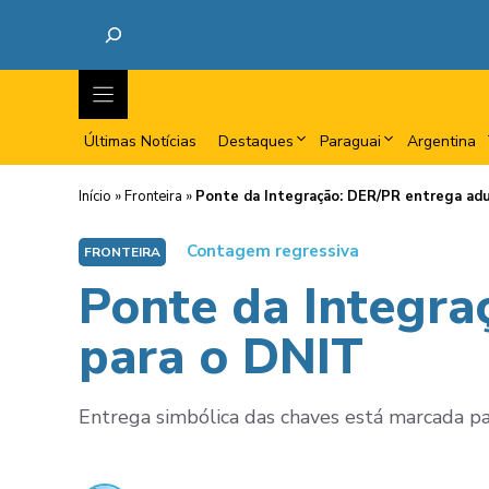
Últimas Notícias
Destaques
Paraguai
Argentina
Início
»
Fronteira
»
Ponte da Integração: DER/PR entrega adua
Contagem regressiva
FRONTEIRA
Ponte da Integra
para o DNIT
Entrega simbólica das chaves está marcada par