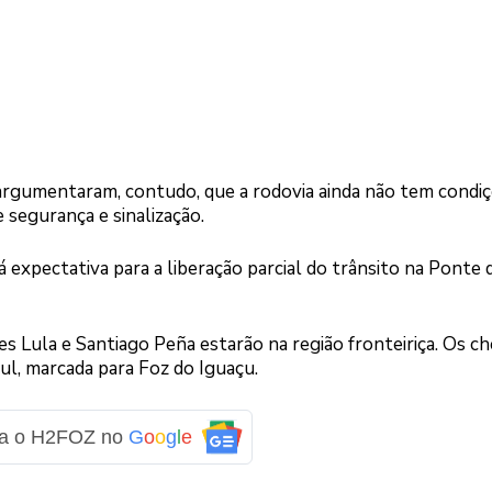
 argumentaram, contudo, que a rodovia ainda não tem condi
e segurança e sinalização.
 expectativa para a liberação parcial do trânsito na Ponte 
es Lula e Santiago Peña estarão na região fronteiriça. Os ch
ul, marcada para Foz do Iguaçu.
ga o H2FOZ no
G
o
o
g
l
e