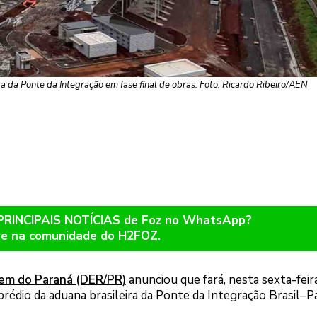
a da Ponte da Integração em fase final de obras. Foto: Ricardo Ribeiro/AEN
 PRINCIPAIS NOTÍCIAS de Foz no WhatsApp?
re na comunidade do H2FOZ.
em do Paraná (DER/PR)
anunciou que fará, nesta sexta-feira
prédio da aduana brasileira da Ponte da Integração Brasil–P