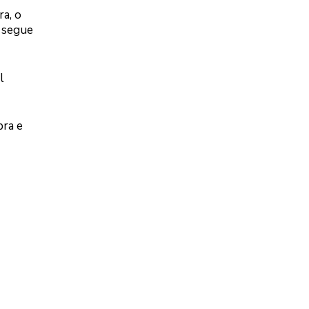
a, o
 segue
l
bra e