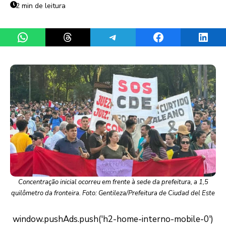
2 min de leitura
Share on WhatsApp
Share on Threads
Share on Telegram
Share on Facebook
Share 
Concentração inicial ocorreu em frente à sede da prefeitura, a 1,5
quilômetro da fronteira. Foto: Gentileza/Prefeitura de Ciudad del Este