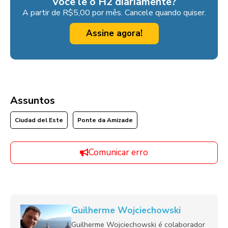
Você lê o H2 diariamente?
A partir de R$5,00 por mês. Cancele quando quiser.
Assine agora!
Assuntos
Ciudad del Este
Ponte da Amizade
Comunicar erro
Guilherme Wojciechowski
Guilherme Wojciechowski é colaborador