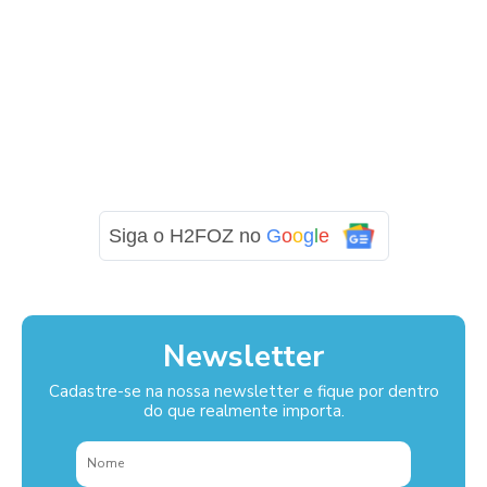
Siga o H2FOZ no
G
o
o
g
l
e
Newsletter
Cadastre-se na nossa newsletter e fique por dentro
do que realmente importa.