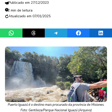
27/12/2023
2 min de leitura
07/01/2025
Share on WhatsApp
Share on Threads
Share on Telegram
Share on Facebook
Share 
Puerto Iguazú é o destino mais procurado da província de Misiones.
Foto: Gentileza/Parque Nacional Iguazú (Arquivo)