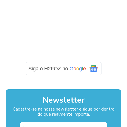
Siga o H2FOZ no
G
o
o
g
l
e
Newsletter
Cadastre-se na nossa newsletter e fique por dentro
do que realmente importa.