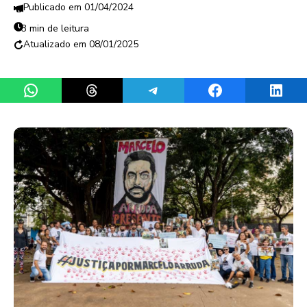
01/04/2024
3 min de leitura
08/01/2025
Share on WhatsApp
Share on Threads
Share on Telegram
Share on Facebook
Share 