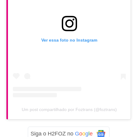
Ver essa foto no Instagram
Um post compartilhado por Foztrans (@foztrans)
Siga o H2FOZ no
G
o
o
g
l
e